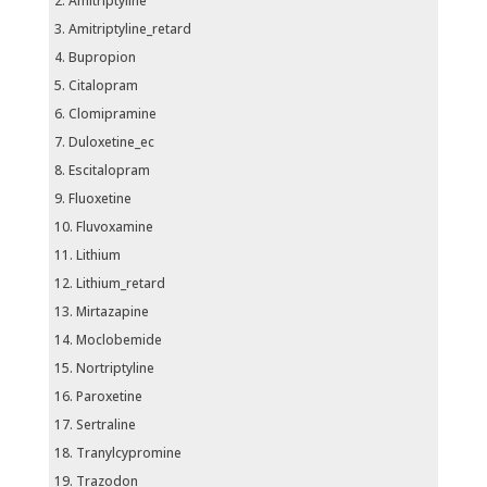
Amitriptyline
Amitriptyline_retard
Bupropion
Citalopram
Clomipramine
Duloxetine_ec
Escitalopram
Fluoxetine
Fluvoxamine
Lithium
Lithium_retard
Mirtazapine
Moclobemide
Nortriptyline
Paroxetine
Sertraline
Tranylcypromine
Trazodon