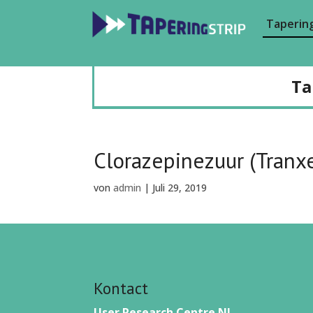
Tapering
Ta
Clorazepinezuur (Tranxe
von
admin
|
Juli 29, 2019
Kontact
User Research Centre NL