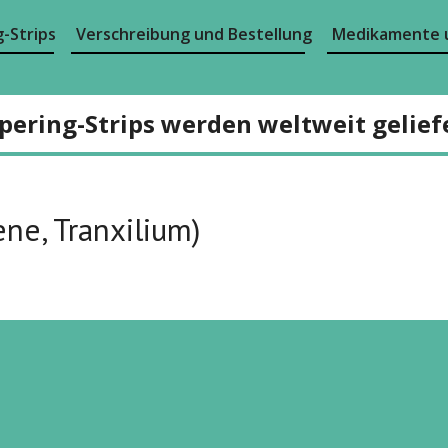
-Strips
Verschreibung und Bestellung
Medikamente 
pering-Strips werden weltweit gelief
ne, Tranxilium)