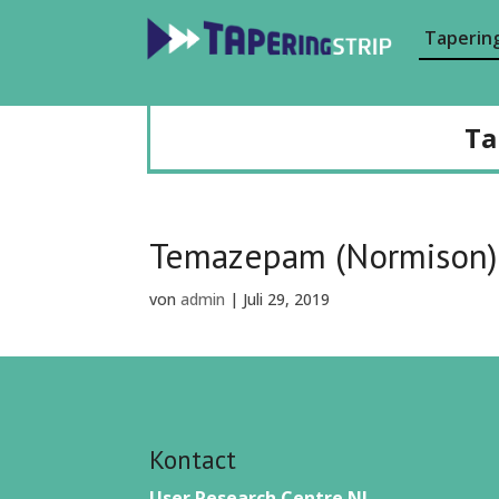
Tapering
Ta
Temazepam (Normison)
von
admin
|
Juli 29, 2019
Kontact
User Research Centre NL