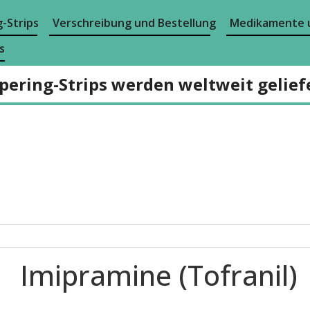
-Strips
Verschreibung und Bestellung
Medikamente 
s
pering-Strips werden weltweit gelief
Imipramine (Tofranil)