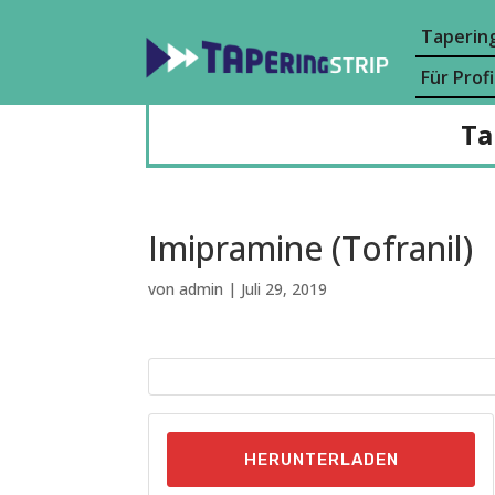
Tapering
Für Profi
Ta
Imipramine (Tofranil)
von
admin
|
Juli 29, 2019
HERUNTERLADEN